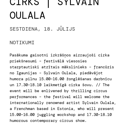
CIRKS | SYLVAIN
OULALA
SESTDIENA, 18. JŪLIJS
NOTIKUMI
Pasākuma gaisotni izkrāšņos aizraujoši cirka
priekšnesumi – festivālā viesosies
starptautiski atzītais mākslinieks – francūzis
no Igaunijas – Sylvain Oulala, piedāvājot
humora pilnu 15.00–16.00 žonglēšanas darbnīcu
un 17.30–18.10 laikmetīgā cirka šovu. // The
event will be enlivened by thrilling circus
performances – the festival will welcome the
internationally renowned artist Sylvain Oulala,
a Frenchman based in Estonia, who will present
15.00–16.00 juggling workshop and 17.30–18.10
humorous contemporary circus show.