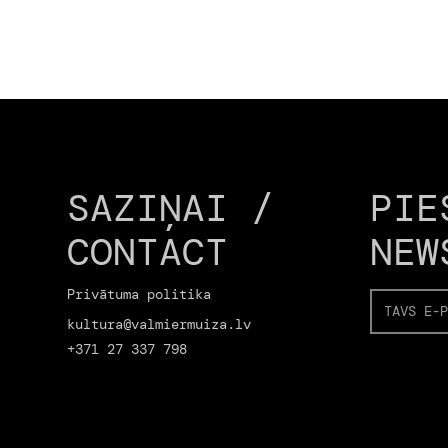
SAZIŅAI /
PIE
CONTACT
NEW
Privātuma politika
kultura@valmiermuiza.lv
+371 27 337 798