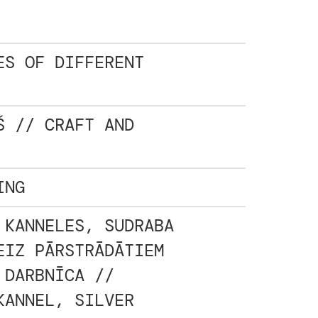
ES OF DIFFERENT
Š // CRAFT AND
ING
 KANNELES, SUDRABA
EIZ PĀRSTRĀDĀTIEM
 DARBNĪCA //
KANNEL, SILVER