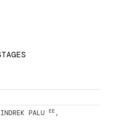
STAGES
EE
 INDREK PALU
,