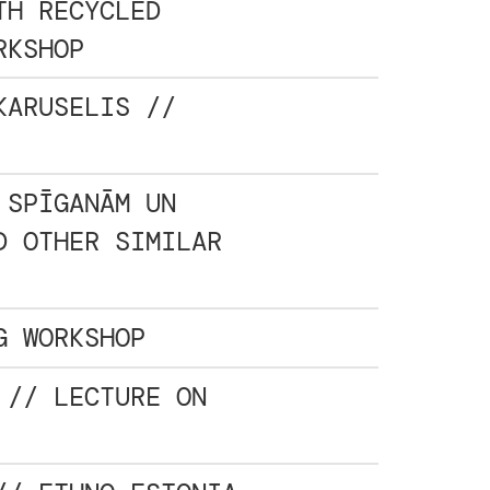
TH RECYCLED
RKSHOP
KARUSELIS //
 SPĪGANĀM UN
D OTHER SIMILAR
G WORKSHOP
 // LECTURE ON