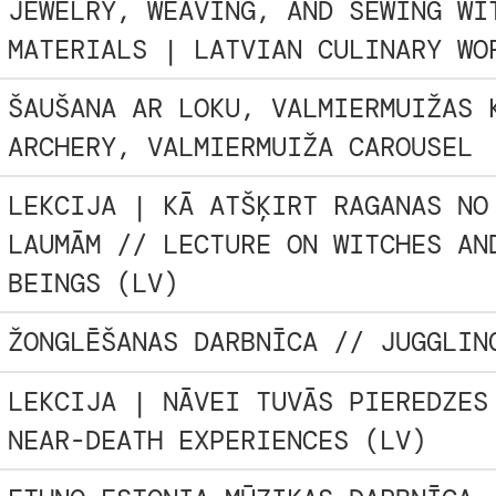
JEWELRY, WEAVING, AND SEWING WI
MATERIALS | LATVIAN CULINARY WO
ŠAUŠANA AR LOKU, VALMIERMUIŽAS 
ARCHERY, VALMIERMUIŽA CAROUSEL
LEKCIJA | KĀ ATŠĶIRT RAGANAS NO
LAUMĀM // LECTURE ON WITCHES AN
BEINGS (LV)
ŽONGLĒŠANAS DARBNĪCA // JUGGLIN
LEKCIJA | NĀVEI TUVĀS PIEREDZES
NEAR-DEATH EXPERIENCES (LV)