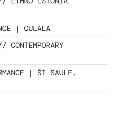
// ETHNO ESTONIA
NCE | OULALA
// CONTEMPORARY
RMANCE | ŠĪ SAULE,