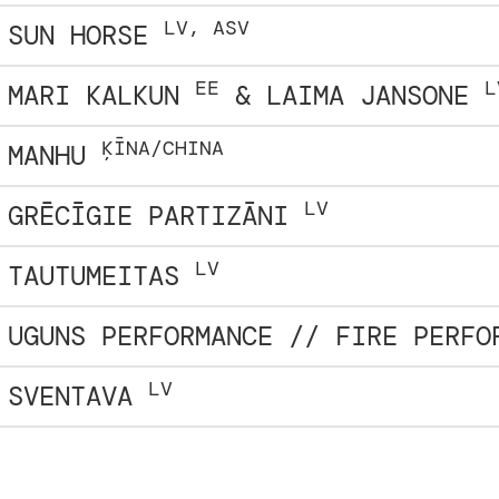
LV, ASV
SUN HORSE
EE
L
MARI KALKUN
& LAIMA JANSONE
ĶĪNA/CHINA
MANHU
LV
GRĒCĪGIE PARTIZĀNI
LV
TAUTUMEITAS
UGUNS PERFORMANCE // FIRE PERFO
LV
SVENTAVA