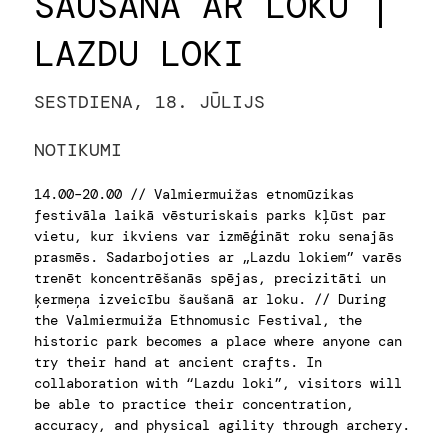
ŠAUŠANA AR LOKU |
LAZDU LOKI
SESTDIENA, 18. JŪLIJS
NOTIKUMI
14.00–20.00 // Valmiermuižas etnomūzikas
festivāla laikā vēsturiskais parks kļūst par
vietu, kur ikviens var izmēģināt roku senajās
prasmēs. Sadarbojoties ar „Lazdu lokiem” varēs
trenēt koncentrēšanās spējas, precizitāti un
ķermeņa izveicību šaušanā ar loku. // During
the Valmiermuiža Ethnomusic Festival, the
historic park becomes a place where anyone can
try their hand at ancient crafts. In
collaboration with “Lazdu loki”, visitors will
be able to practice their concentration,
accuracy, and physical agility through archery.