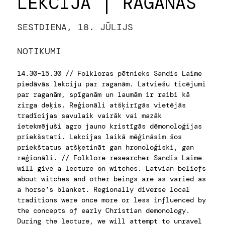
LEKCIJA | RAGANAS
SESTDIENA, 18. JŪLIJS
NOTIKUMI
14.30–15.30 // Folkloras pētnieks Sandis Laime
piedāvās lekciju par raganām. Latviešu ticējumi
par raganām, spīganām un laumām ir raibi kā
zirga deķis. Reģionāli atšķirīgās vietējās
tradīcijas savulaik vairāk vai mazāk
ietekmējuši agro jauno kristīgās dēmonoloģijas
priekšstati. Lekcijas laikā mēģināsim šos
priekštatus atšķetināt gan hronoloģiski, gan
reģionāli. // Folklore researcher Sandis Laime
will give a lecture on witches. Latvian beliefs
about witches and other beings are as varied as
a horse’s blanket. Regionally diverse local
traditions were once more or less influenced by
the concepts of early Christian demonology.
During the lecture, we will attempt to unravel