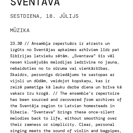
SVENTAVA
SESTDIENA, 18. JŪLIJS
MŪZIKA
23.30 // Ansambļa repertuārs ir atrasts un
izgūts no Sventājas apkaimes arhīviem līdz pat
Sibīrijas latviešu sētām. „Sventava” šīs vēl
nesen klusējušās melodijas iedzīvina no jauna,
nebaidoties no to sūruma vai vienkāršības.
Skaidrs, personīgs dziedājums te sastopas ar
vijoli un dūdām, veidojot kopskaņu, kas ir
reizē pamatīga kā lauku darba diena un brīva kā
vakars īru krogā. // The ensemble’s repertoire
has been sourced and recovered from archives of
the Sventāja region to Latvian homesteads in
Siberia. “Sventava” brings these once-silent
melodies back to life, without smoothing over
their rawness or simplicity. Clear, personal
singing meets the sound of violin and bagpipes,